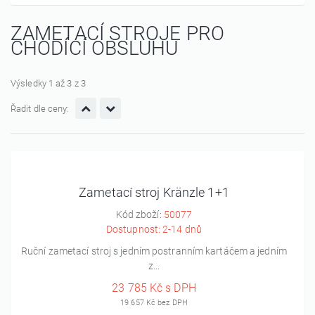
ZAMETACÍ STROJE PRO
CHODÍCÍ OBSLUHU
Výsledky 1 až 3 z 3
Řadit dle ceny:
Zametací stroj Kränzle 1+1
Kód zboží:
50077
Dostupnost: 2-14 dnů
Ruční zametací stroj s jedním postranním kartáčem a jedním
z...
23 785 Kč s DPH
19 657 Kč bez DPH