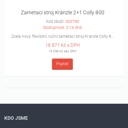
Zametací stroj Kränzle 2+1 Colly 800
Kód zboží:
500790
Dostupnost: 2-14 dnů
Zcela nový, flexibilní, ruční zametací stroj Kränzle Colly 8...
18 871 Kč s DPH
15 596 Kč bez DPH
Poptat
KDO JSME