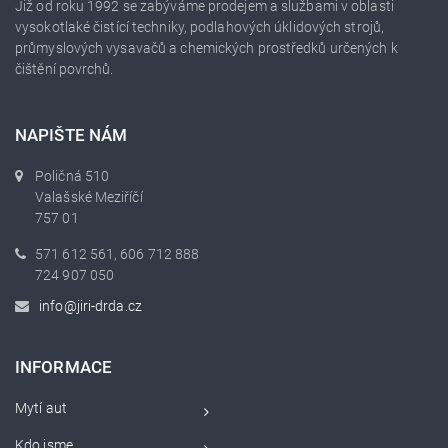
Již od roku 1992 se zabýváme prodejem a službami v oblasti
vysokotlaké čistící techniky, podlahových úklidových strojů,
průmyslových vysavačů a chemických prostředků určených k
čištění povrchů.
NAPIŠTE NÁM
Poličná 510
Valašské Meziříčí
757 01
571 612 561, 606 712 888
724 907 050
info@jiri-drda.cz
INFORMACE
Mytí aut
Kdo jsme