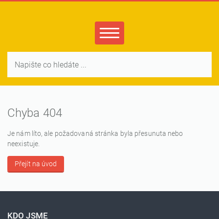
Chyba 404
Je nám líto, ale požadovaná stránka byla přesunuta nebo
neexistuje.
Přejít na úvod
KDO JSME