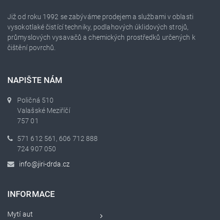
Již od roku 1992 se zabýváme prodejem a službami v oblasti
vysokotlaké čistící techniky, podlahových úklidových strojů,
průmyslových vysavačů a chemických prostředků určených k
čištění povrchů.
NAPIŠTE NÁM
Poličná 510
Valašské Meziříčí
757 01
571 612 561, 606 712 888
724 907 050
info@jiri-drda.cz
INFORMACE
Mytí aut