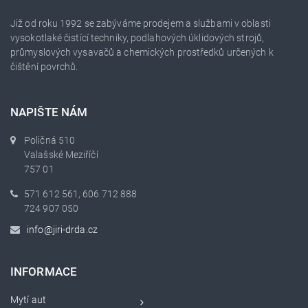
Již od roku 1992 se zabýváme prodejem a službami v oblasti
vysokotlaké čistící techniky, podlahových úklidových strojů,
průmyslových vysavačů a chemických prostředků určených k
čištění povrchů.
NAPIŠTE NÁM
Poličná 510
Valašské Meziříčí
757 01
571 612 561, 606 712 888
724 907 050
info@jiri-drda.cz
INFORMACE
Mytí aut