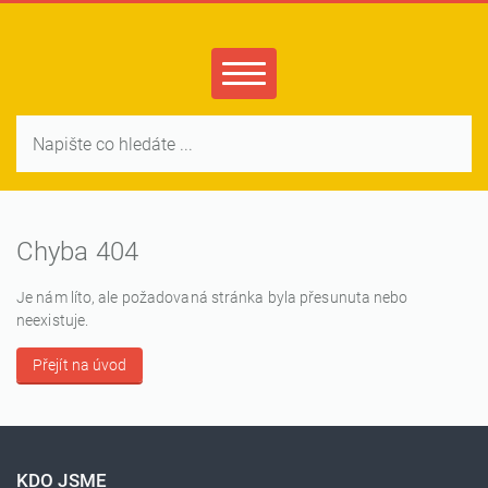
Chyba 404
Je nám líto, ale požadovaná stránka byla přesunuta nebo
neexistuje.
Přejít na úvod
KDO JSME