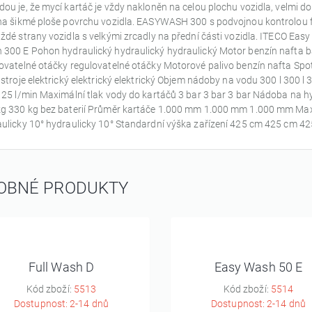
ou je, že mycí kartáč je vždy nakloněn na celou plochu vozidla, velmi do
na šikmé ploše povrchu vozidla. EASYWASH 300 s podvojnou kontrolou f
ždé strany vozidla s velkými zrcadly na přední části vozidla. ITECO E
300 E Pohon hydraulický hydraulický hydraulický Motor benzín nafta b
ovatelné otáčky regulovatelné otáčky Motorové palivo benzín nafta Spotře
 stroje elektrický elektrický elektrický Objem nádoby na vodu 300 l 300 l
 25 l/min Maximální tlak vody do kartáčů 3 bar 3 bar 3 bar Nádoba na hy
g 330 kg bez baterií Průměr kartáče 1.000 mm 1.000 mm 1.000 mm Maxim
ulicky 10° hydraulicky 10° Standardní výška zařízení 425 cm 425 cm 4
OBNÉ PRODUKTY
Full Wash D
Easy Wash 50 E
Kód zboží:
5513
Kód zboží:
5514
Dostupnost: 2-14 dnů
Dostupnost: 2-14 dnů