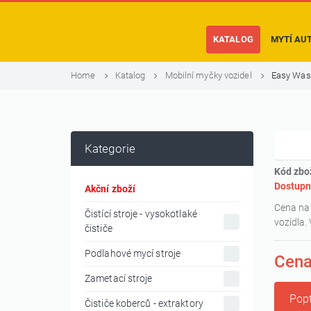
KATALOG
MYTÍ AU
Home
Katalog
Mobilní myčky vozidel
Easy Was
Kategorie
Kód zbo
Dostupn
Akční zboží
Cena na 
Čistící stroje - vysokotlaké
vozidla.
čističe
Podlahové mycí stroje
Cena
Zametací stroje
Popt
Čističe koberců - extraktory