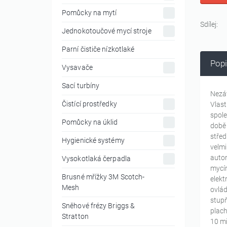
Pomůcky na mytí
Sdílej:
Jednokotoučové mycí stroje
Parní čističe nízkotlaké
Popi
Vysavače
Sací turbíny
Nezáv
Čistící prostředky
Vlast
spole
Pomůcky na úklid
době 
střed
Hygienické systémy
velmi
auto
Vysokotlaká čerpadla
mycím
Brusné mřížky 3M Scotch-
elekt
Mesh
ovlád
stupň
Sněhové frézy Briggs &
plach
Stratton
10 mi