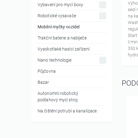
Výhod
Vybavení pro mycí boxy
sedí 
Robotické vysavače
na ka
Wash 
Mobilní myčky vozidel
regul
Start
Trakční baterie a nabíječe
l/min
350 k
Vysokotlaké hasící zařízení
hydra
Nano technologie
Půjčovna
POD
Bazar
Autonomní robotický
podlahový mycí stroj
Na čištění potrubí a kanalizace