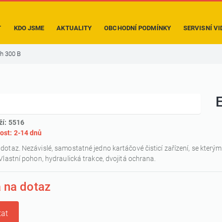
T
KDO JSME
AKTUALITY
OBCHODNÍ PODMÍNKY
SERVISNÍ VI
h 300 B
ží: 5516
ost: 2-14 dnů
dotaz. Nezávislé, samostatné jedno kartáčové čisticí zařízení, se který
 Vlastní pohon, hydraulická trakce, dvojitá ochrana.
 na dotaz
at