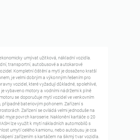
a ekonomicky umývat užitková, nákladní vozidla.
ladní, transportní, autobusové a autokarové
ozidel. Kompletní čištění a mytí je dosaženo kratší
onem, je velmi dobrým a výkonným řešením pro
ravny vozidel, které vyžadují důkladné, spolehlivé,
ní je vybaveno motory a vodními nádržemi k plně
otoru se doporučuje mytí vozidel ve venkovním
m, případně bateriovým pohonem. Zařízení s
ostorách. Zařízení se ovládá velmi jednoduše na
táč myje povrch karoserie. Naklonění kartáče o 20
ASH lze využít k mytí nákladních automobilů s
Rychlost umytí celého kamionu, nebo autobusu je cca
ápení zařízením s kartáčem na šikmý tvar vozidla.