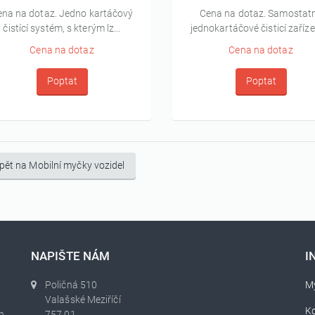
ena na dotaz. Jedno kartáčový
Cena na dotaz. Samostat
čistící systém, s kterým lz...
jednokartáčové čisticí zařízen
Cena na dotaz
Cena na dotaz
Poptat
Poptat
pět na Mobilní myčky vozidel
NAPIŠTE NÁM
I
Poličná 510
My
Valašské Meziříčí
K
h
757 01