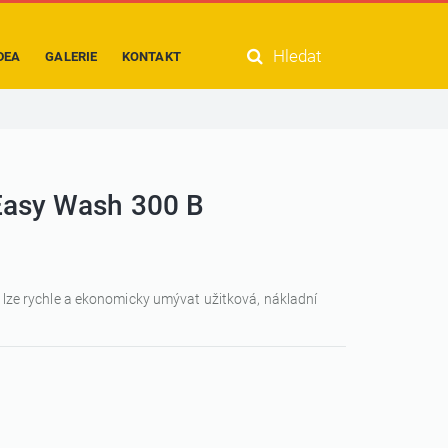
Hledat
DEA
GALERIE
KONTAKT
Easy Wash 300 B
m lze rychle a ekonomicky umývat užitková, nákladní