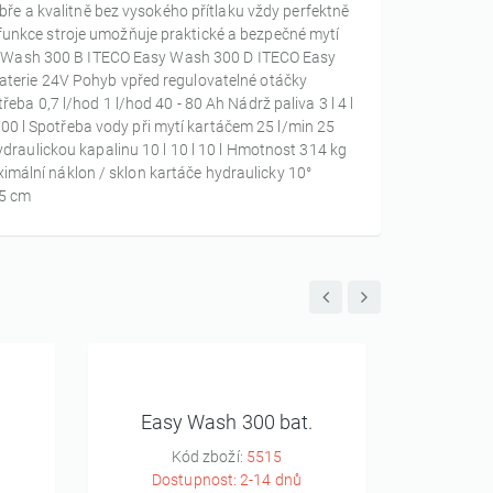
bře a kvalitně bez vysokého přítlaku vždy perfektně
unkce stroje umožňuje praktické a bezpečné mytí
asy Wash 300 B ITECO Easy Wash 300 D ITECO Easy
aterie 24V Pohyb vpřed regulovatelné otáčky
ba 0,7 l/hod 1 l/hod 40 - 80 Ah Nádrž paliva 3 l 4 l
 300 l Spotřeba vody při mytí kartáčem 25 l/min 25
draulickou kapalinu 10 l 10 l 10 l Hmotnost 314 kg
ální náklon / sklon kartáče hydraulicky 10°
25 cm
Easy Wash 300 bat.
Eas
Kód zboží:
5515
K
Dostupnost: 2-14 dnů
Dos