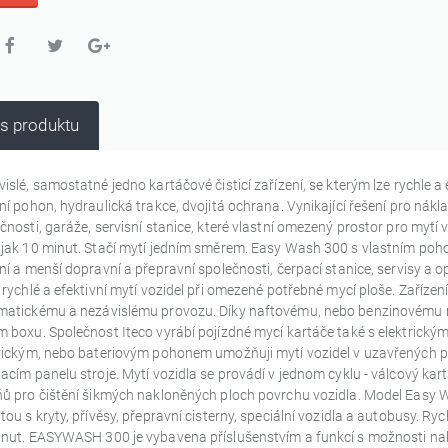
s produktu
islé, samostatné jedno kartáčové čisticí zařízení, se kterým lze rychle 
ní pohon, hydraulická trakce, dvojitá ochrana. Vynikající řešení pro nák
čnosti, garáže, servisní stanice, které vlastní omezený prostor pro mytí v
jak 10 minut. Stačí mytí jedním směrem. Easy Wash 300 s vlastním poh
ní a menší dopravní a přepravní společnosti, čerpací stanice, servisy a op
 rychlé a efektivní mytí vozidel při omezené potřebné mycí ploše. Zaříze
matickému a nezávislému provozu. Díky naftovému, nebo benzinovému m
 boxu. Společnost Iteco vyrábí pojízdné mycí kartáče také s elektrický
rickým, nebo bateriovým pohonem umožňuji mytí vozidel v uzavřených pr
acím panelu stroje. Mytí vozidla se provádí v jednom cyklu - válcový kar
ů pro čištění šikmých nakloněných ploch povrchu vozidla. Model Easy W
tou s kryty, přívěsy, přepravní cisterny, speciální vozidla a autobusy. 
nut. EASYWASH 300 je vybavena příslušenstvím a funkcí s možnosti nakl