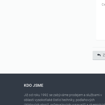
C
Z
KDO JSME
Již od roku 1992 se zabýváme prodejem a službami v
oblasti vysokotlaké čistící techniky, podlahových
úklidových strojů, průmyslových vysavačů a chemickýc