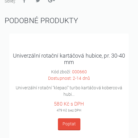
Sdílej:
PODOBNÉ PRODUKTY
Univerzální rotační kartáčová hubice, pr. 30-40
mm
Kód zboží:
000660
Dostupnost: 2-14 dnů
Univerzální rotační "klepací" turbo kartáčová kobercová
hubi...
580 Kč s DPH
479 Kč bez DPH
Poptat