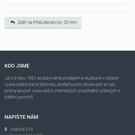
Zpět na Příslušenství pr. 32 mm
KDO JSME
Již od roku 1992 se zabýváme prodejem a službami v oblasti
vysokotlaké čistící techniky, podlahových úklidových strojů,
průmyslových vysavačů a chemických prostředků určených k
čištění povrchů.
NAPIŠTE NÁM
Poličná 510