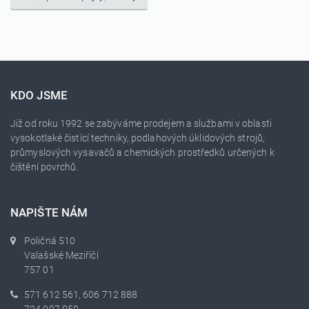
KDO JSME
Již od roku 1992 se zabýváme prodejem a službami v oblasti
vysokotlaké čistící techniky, podlahových úklidových strojů,
průmyslových vysavačů a chemických prostředků určených k
čištění povrchů.
NAPIŠTE NÁM
Poličná 510
Valašské Meziříčí
757 01
571 612 561, 606 712 888