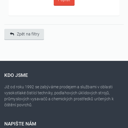
Zpět na filtry
KDO JSME
Již od roku 1992 se zabýváme prodejem a službami v oblasti
vysokotlaké čistící techniky, podlahových úklidových strojů,
průmyslových vysavačů a chemických prostředků určených k
čištění povrchů.
NAPIŠTE NÁM