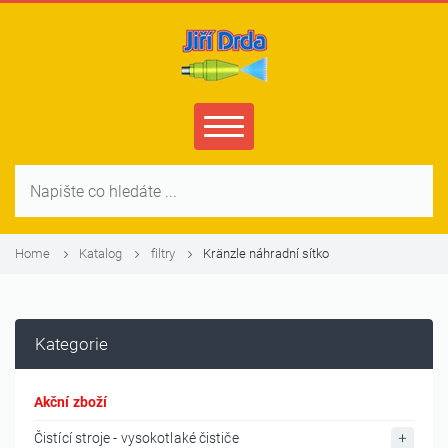
Home
Katalog
filtry
Kränzle náhradní sítko
Kategorie
Akční zboží
Čistící stroje - vysokotlaké čističe