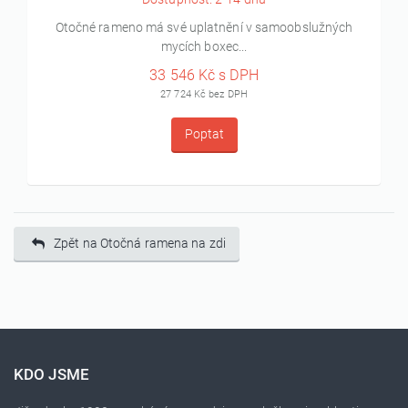
Otočné rameno má své uplatnění v samoobslužných
mycích boxec...
33 546 Kč s DPH
27 724 Kč bez DPH
Poptat
Zpět na Otočná ramena na zdi
KDO JSME