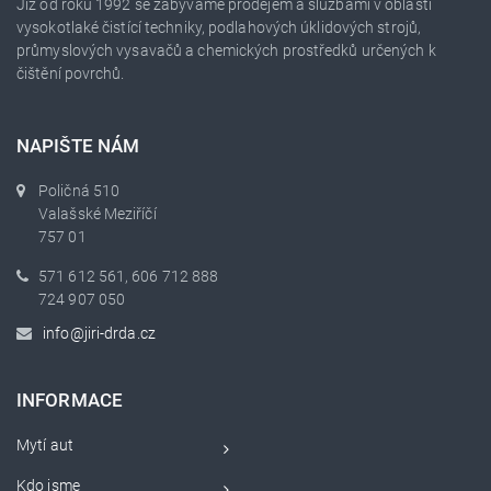
Již od roku 1992 se zabýváme prodejem a službami v oblasti
vysokotlaké čistící techniky, podlahových úklidových strojů,
průmyslových vysavačů a chemických prostředků určených k
čištění povrchů.
NAPIŠTE NÁM
Poličná 510
Valašské Meziříčí
757 01
571 612 561, 606 712 888
724 907 050
info@jiri-drda.cz
INFORMACE
Mytí aut
Kdo jsme