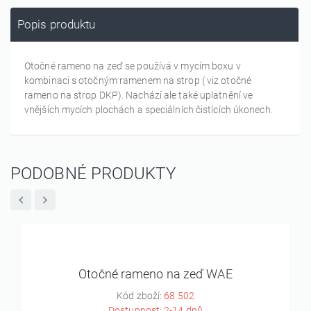
Popis produktu
Otočné rameno na zeď se používá v mycím boxu v
kombinaci s otočným ramenem na strop ( viz otočné
rameno na strop DKP). Nachází ale také uplatnění ve
vnějších mycích plochách a speciálních čistících úkonech.
PODOBNÉ PRODUKTY
Otočné rameno na zeď WAE
Kód zboží:
68.502
Dostupnost: 2-14 dnů