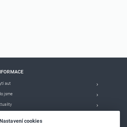
NFORMACE
tí aut
do jsme
tuality
bchodní podmínky
Nastavení cookies
rvisní videa