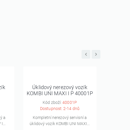
zík
Úklidový nerezový vozík
Úklido
KOMBI UNI MAXI I P 40001P
KOMBI 
Kód zboží:
40001P
Kó
Dostupnost: 2-14 dnů
Dos
ý a
Kompletní nerezový servisní a
Kompletn
I...
úklidový vozík KOMBI UNI MAXI...
servisní