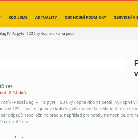
T
KDO JSME
AKTUALITY
OBCHODNÍ PODMÍNKY
SERVISNÍ VI
Bag IV, 4x pytel 120 l, výklopné víko na pedál
P
v
ží: 194
ost: 2-14 dnů
 vozík - Pedal Bag IV , 4x pytel 120 l, výklopné víko na pedál , výklopné v
bo vak 120 l, kvalitní gumová kolečka, víko se zvedá sešlápnutím nožníh
sběr odpadů nebo ložního prádla, například pro hotely, nemocnice, ord
29 cm, h: 51 cm.