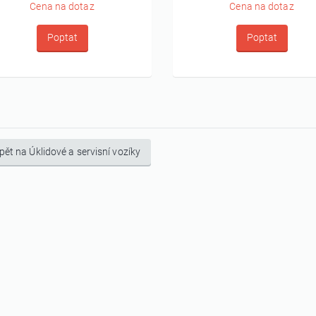
Cena na dotaz
Cena na dotaz
Poptat
Poptat
pět na Úklidové a servisní vozíky