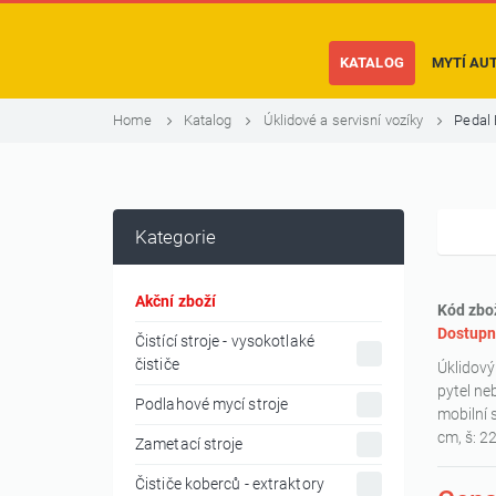
KATALOG
MYTÍ AU
Home
Katalog
Úklidové a servisní vozíky
Pedal 
Kategorie
Akční zboží
Kód zbo
Dostupn
Čistící stroje - vysokotlaké
čističe
Úklidový
pytel ne
Podlahové mycí stroje
mobilní 
cm, š: 2
Zametací stroje
Čističe koberců - extraktory