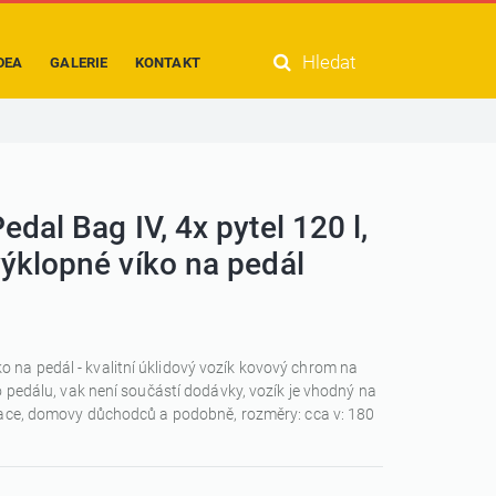
Hledat
DEA
GALERIE
KONTAKT
edal Bag IV, 4x pytel 120 l,
ýklopné víko na pedál
íko na pedál - kvalitní úklidový vozík kovový chrom na
o pedálu, vak není součástí dodávky, vozík je vhodný na
inace, domovy důchodců a podobně, rozměry: cca v: 180