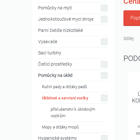
Cena
Pomůcky na mytí
Popt
Jednokotoučové mycí stroje
Parní čističe nízkotlaké
Sdílej:
Vysavače
Sací turbíny
POD
Čistící prostředky
Pomůcky na úklid
Ruční pady a držáky padů
Úklidové a servisní vozíky
KO
příslušenství k úklidovým
vozíkům
K
Mopy a držáky mopů
se
Hygienické systémy