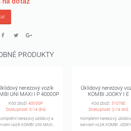
 na dotaz
at
OBNÉ PRODUKTY
Úklidový nerezový vozík
Úklidový nerezový vo
MBI UNI MAXI I P 40000P
KOMBI JOOKY I E
Kód zboží:
40000P
Kód zboží:
31076E
Dostupnost: 2-14 dnů
Dostupnost: 2-14 dnů
ompletní nerezový úklidový a
Kompletní nerezový, úklidov
rvisní vozík KOMBI UNI MAXI...
servisní vozík KOMBI JOOKY 