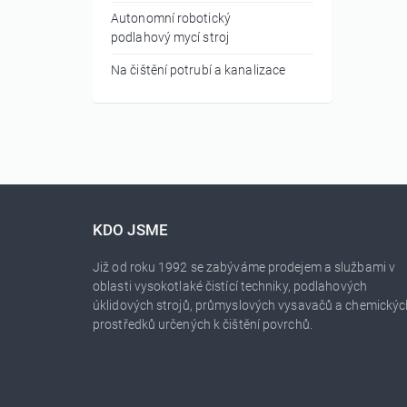
Autonomní robotický
podlahový mycí stroj
Na čištění potrubí a kanalizace
KDO JSME
Již od roku 1992 se zabýváme prodejem a službami v
oblasti vysokotlaké čistící techniky, podlahových
úklidových strojů, průmyslových vysavačů a chemickýc
prostředků určených k čištění povrchů.