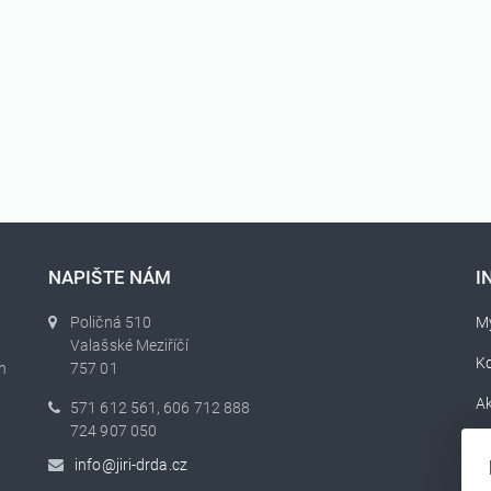
NAPIŠTE NÁM
I
Poličná 510
My
Valašské Meziříčí
K
h
757 01
Ak
571 612 561, 606 712 888
724 907 050
O
info@jiri-drda.cz
Se