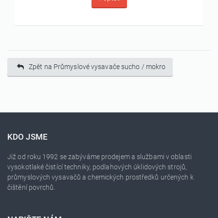
Zpět na Průmyslové vysavače sucho / mokro
KDO JSME
Již od roku 1992 se zabýváme prodejem a službami v oblasti
vysokotlaké čistící techniky, podlahových úklidových strojů,
průmyslových vysavačů a chemických prostředků určených k
čištění povrchů.