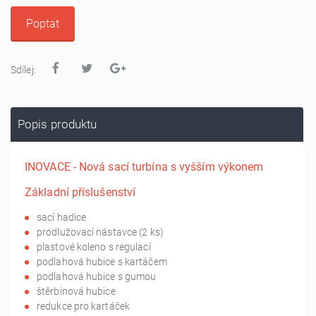
Poptat
Sdílej:
Popis produktu
INOVACE - Nová sací turbína s vyšším výkonem
Základní příslušenství
sací hadice
prodlužovací nástavce (2 ks)
plastové koleno s regulací
podlahová hubice s kartáčem
podlahová hubice s gumou
štěrbinová hubice
redukce pro kartáček