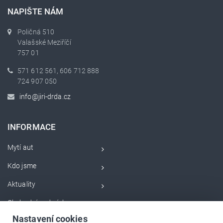
NAPIŠTE NÁM
Poličná 510
Valašské Meziříčí
757 01
571 612 561, 606 712 888
724 907 050
info@jiri-drda.cz
INFORMACE
Mytí aut
Kdo jsme
Aktuality
Obchodní podmínky
Nastavení cookies
Servisní videa