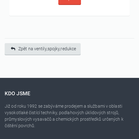
Zpět na ventily,spojky,redukce
KDO JSME
Již od roku 1992 se zabýváme prodejem a službami v oblasti
vysokotlaké čistící techniky, podlahových úklidových strojů,
průmyslových vysavačů a chemických prostředků určených k
čištění povrchů.