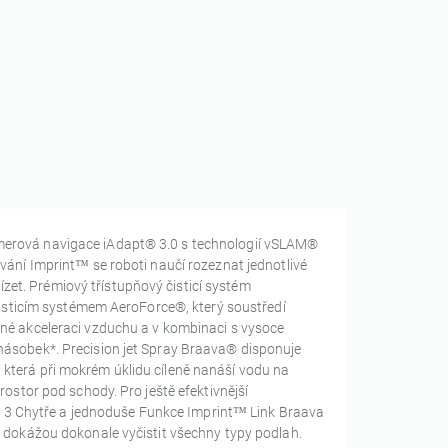
merová navigace iAdapt® 3.0 s technologií vSLAM®
vání Imprint™ se roboti naučí rozeznat jednotlivé
lízet. Prémiový třístupňový čisticí systém
ticím systémem AeroForce®, který soustředí
dné akceleraci vzduchu a v kombinaci s vysoce
násobek*. Precision jet Spray Braava® disponuje
která při mokrém úklidu cíleně nanáší vodu na
rostor pod schody. Pro ještě efektivnější
 of 3 Chytře a jednoduše Funkce Imprint™ Link Braava
u dokážou dokonale vyčistit všechny typy podlah.