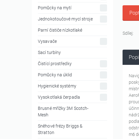
Pomůcky na mytí
Popt
Jednokotoučové mycí stroje
Parní čističe nízkotlaké
Sdílej:
Vysavače
Sací turbíny
Popi
Čistící prostředky
Pomůcky na úklid
Navig
posky
Hygienické systémy
místn
Aero
Vysokotlaká čerpadla
proud
Brusné mřížky 3M Scotch-
účinn
Mesh
nádrž
podla
Sněhové frézy Briggs &
odstr
Stratton
m6 do