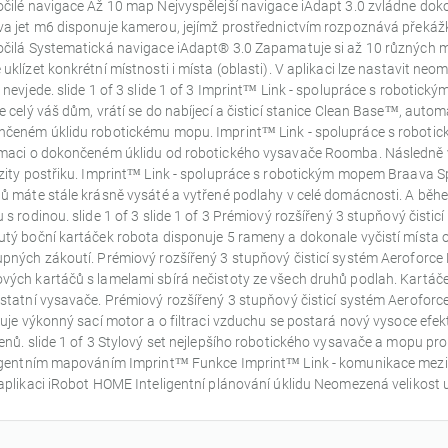
čilé navigace Až 10 map Nejvyspělejší navigace iAdapt 3.0 zvládne do
a jet m6 disponuje kamerou, jejímž prostřednictvím rozpoznává překážky
čilá Systematická navigace iAdapt® 3.0 Zapamatuje si až 10 různých 
uklízet konkrétní místnosti i místa (oblasti). V aplikaci lze nastavit n
 nevjede. slide 1 of 3 slide 1 of 3 Imprint™ Link - spolupráce s robot
e celý váš dům, vrátí se do nabíjecí a čisticí stanice Clean Base™, auto
čeném úklidu robotickému mopu. Imprint™ Link - spolupráce s robotic
maci o dokončeném úklidu od robotického vysavače Roomba. Následně vyr
zity postřiku. Imprint™ Link - spolupráce s robotickým mopem Braava S
ů máte stále krásně vysáté a vytřené podlahy v celé domácnosti. A běhe
 s rodinou. slide 1 of 3 slide 1 of 3 Prémiový rozšířený 3 stupňový čisti
tý boční kartáček robota disponuje 5 rameny a dokonale vyčistí místa oko
pných zákoutí. Prémiový rozšířený 3 stupňový čisticí systém Aeroforce 
ých kartáčů s lamelami sbírá nečistoty ze všech druhů podlah. Kartáče j
statní vysavače. Prémiový rozšířený 3 stupňový čisticí systém Aerofo
ťuje výkonný sací motor a o filtraci vzduchu se postará nový vysoce efekti
enů. slide 1 of 3 Stylový set nejlepšího robotického vysavače a mopu pr
ligentním mapováním Imprint™ Funkce Imprint™ Link - komunikace mezi
aplikaci iRobot HOME Inteligentní plánování úklidu Neomezená velikost u