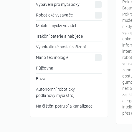
Pokro
Vybavení pro mycí boxy
Braav
Pokro
Robotické vysavače
může 
Mobilní myčky vozidel
nikdy
vysaj
Trakční baterie a nabíječe
dokon
infor
Vysokotlaké hasící zařízení
inten
Nano technologie
robot
venku
Půjčovna
zahnu
dostu
Bazar
gumov
než o
Autonomní robotický
zajiš
podlahový mycí stroj
alerg
Na čištění potrubí a kanalizace
inte
přes 