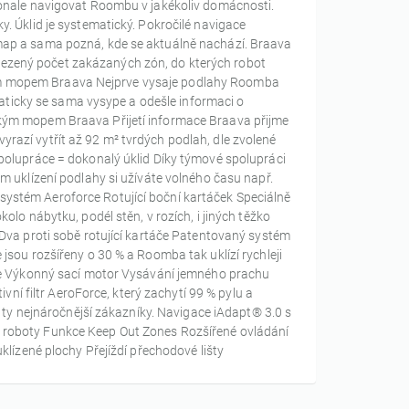
konale navigovat Roombu v jakékoliv domácnosti.
. Úklid je systematický. Pokročilé navigace
map a sama pozná, kde se aktuálně nachází. Braava
eomezený počet zakázaných zón, do kterých robot
ickým mopem Braava Nejprve vysaje podlahy Roomba
maticky se sama vysype a odešle informaci o
kým mopem Braava Přijetí informace Braava přijme
azí vytřít až 92 m² tvrdých podlah, dle zvolené
polupráce = dokonalý úklid Díky týmové spolupráci
m uklízení podlahy si užíváte volného času např.
cí systém Aeroforce Rotující boční kartáček Speciálně
lo nábytku, podél stěn, v rozích, i jiných těžko
Dva proti sobě rotující kartáče Patentovaný systém
sou rozšířeny o 30 % a Roomba tak uklízí rychleji
rce Výkonný sací motor Vysávání jemného prachu
vní filtr AeroForce, který zachytí 99 % pylu a
o ty nejnáročnější zákazníky. Navigace iAdapt® 3.0 s
 roboty Funkce Keep Out Zones Rozšířené ovládání
klízené plochy Přejíždí přechodové lišty