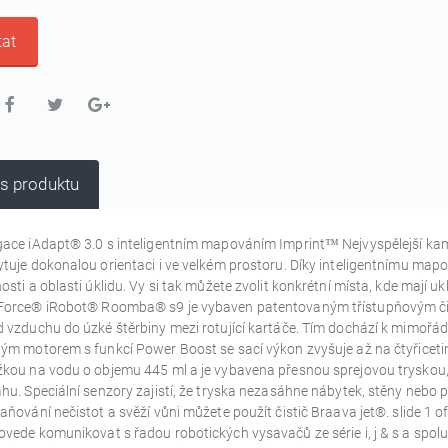
at
s produktu
ace iAdapt® 3.0 s inteligentním mapováním Imprint™ Nejvyspělejší ka
tuje dokonalou orientaci i ve velkém prostoru. Díky inteligentnímu mapo
osti a oblasti úklidu. Vy si tak můžete zvolit konkrétní místa, kde mají uk
Force® iRobot® Roomba® s9 je vybaven patentovaným třístupňovým čis
 vzduchu do úzké štěrbiny mezi rotující kartáče. Tím dochází k mimořá
ým motorem s funkcí Power Boost se sací výkon zvyšuje až na čtyřiceti
kou na vodu o objemu 445 ml a je vybavena přesnou sprejovou tryskou, 
hu. Speciální senzory zajistí, že tryska nezasáhne nábytek, stěny nebo p
aňování nečistot a svěží vůni můžete použít čistič Braava jet®. slide 1
vede komunikovat s řadou robotických vysavačů ze série i, j & s a spol