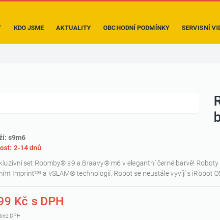
T
KDO JSME
AKTUALITY
OBCHODNÍ PODMÍNKY
SERVISNÍ VI
ží: s9m6
ost: 2-14 dnů
kluzivní set Roomby® s9 a Braavy® m6 v elegantní černé barvě! Roboty 
m Imprint™ a vSLAM® technologií. Robot se neustále vyvíjí s iRobot O
99 Kč s DPH
 bez DPH