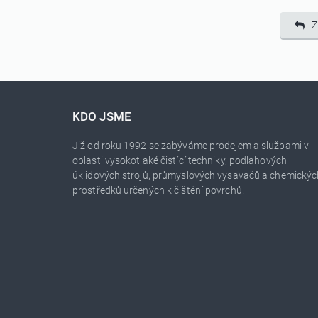
Z
KDO JSME
Již od roku 1992 se zabýváme prodejem a službami v
oblasti vysokotlaké čistící techniky, podlahových
úklidových strojů, průmyslových vysavačů a chemickýc
prostředků určených k čištění povrchů.