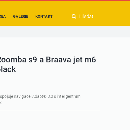
Hledat
DEA
GALERIE
KONTAKT
Roomba s9 a Braava jet m6
black
spojuje navigace iAdapt® 3.0 s inteligentním
S.