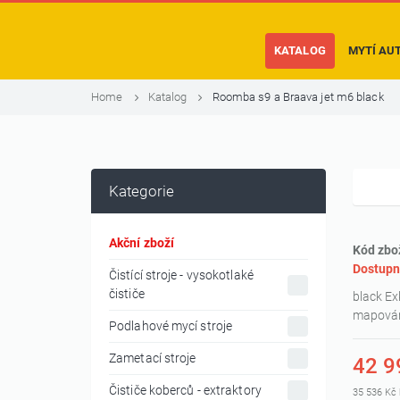
KATALOG
MYTÍ AU
Home
Katalog
Roomba s9 a Braava jet m6 black
Kategorie
Akční zboží
Kód zbo
Dostupn
Čistící stroje - vysokotlaké
čističe
black Ex
mapování
Podlahové mycí stroje
Zametací stroje
42 9
Čističe koberců - extraktory
35 536 Kč