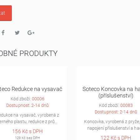
at
OBNÉ PRODUKTY
teco Redukce na vysavač
Soteco Koncovka na ha
(příslušenství)
Kód zboží:
00006
Dostupnost: 2-14 dnů
Kód zboží:
00083
Dostupnost: 2-14 dnů
edukce na vysavač, vyrobená z
erného plastu, redukce z prů...
Koncovka, vyrobená z pryže,
napojení příslušenství a had
156 Kč s DPH
122 Kč s DPH
129 Kč bez DPH