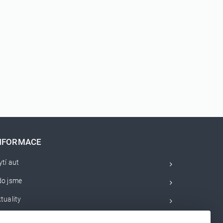
NFORMACE
tí aut
do jsme
tuality
bchodní podmínky