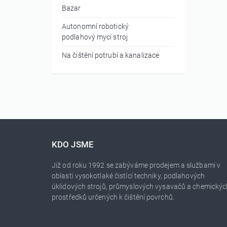
Bazar
Autonomní robotický
podlahový mycí stroj
Na čištění potrubí a kanalizace
KDO JSME
Již od roku 1992 se zabýváme prodejem a službami v
oblasti vysokotlaké čistící techniky, podlahových
úklidových strojů, průmyslových vysavačů a chemickýc
prostředků určených k čištění povrchů.