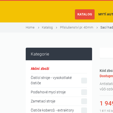
KATALOG
MYTÍ AU
Home
Katalog
Příslušenství pr. 40mm
Sací had
Kategorie
Akční zboží
Kód zbo
Dostupn
Čistící stroje - vysokotlaké
čističe
Antistat
vůči ozó
Podlahové mycí stroje
Zametací stroje
1 94
Čističe koberců - extraktory
1 611 Kč 