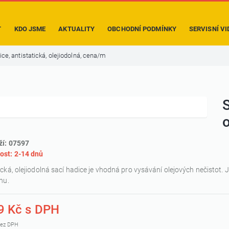
T
KDO JSME
AKTUALITY
OBCHODNÍ PODMÍNKY
SERVISNÍ VI
ice, antistatická, olejiodolná, cena/m
S
o
ží: 07597
ost: 2-14 dnů
ická, olejiodolná sací hadice je vhodná pro vysávání olejových nečistot. 
nu.
9 Kč s DPH
bez DPH