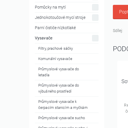
Pomůcky na mytí
Popt
Jednokotoučové mycí stroje
Parní čističe nízkotlaké
Sdílej:
Vysavače
POD
Filtry, prachové sáčky
Komunální vysavače
Průmyslové vysavače do
letadla
So
Průmyslové vysavače do
výbušného prostředí
Průmyslové vysavače k
R
čerpacím stanicím a myčkám
č
Průmyslové vysavače sucho