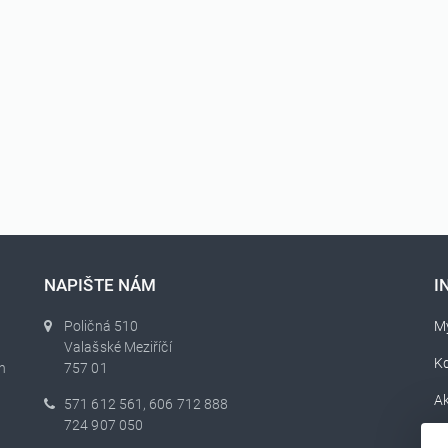
NAPIŠTE NÁM
I
Poličná 510
My
Valašské Meziříčí
K
h
757 01
Ak
571 612 561, 606 712 888
724 907 050
O