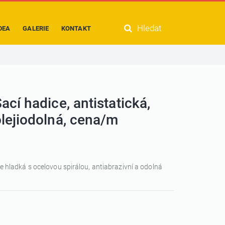
Hledat
DEA
GALERIE
KONTAKT
ací hadice, antistatická,
lejiodolná, cena/m
Je hladká s ocelovou spirálou, antiabrazivní a odolná