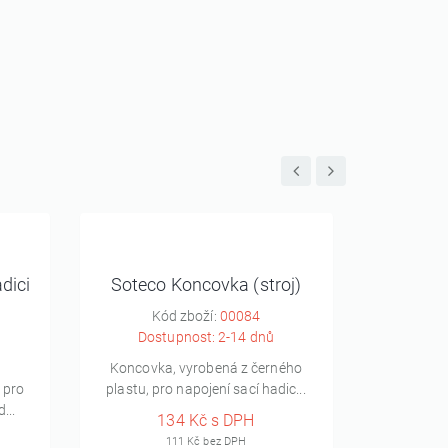
dici
Soteco Koncovka (stroj)
So
Kód zboží:
00084
K
Dostupnost: 2-14 dnů
Dos
Koncovka, vyrobená z černého
Redukce, vy
 pro
plastu, pro napojení sací hadic...
vstupní
...
134 Kč s DPH
111 Kč bez DPH