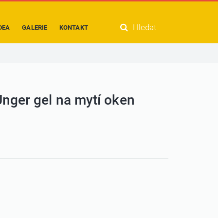
Hledat
DEA
GALERIE
KONTAKT
nger gel na mytí oken