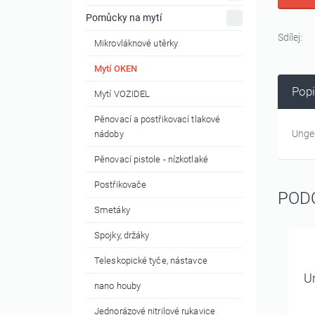
Pomůcky na mytí
Sdílej:
Mikrovláknové utěrky
Mytí OKEN
Popi
Mytí VOZIDEL
Pěnovací a postřikovací tlakové
Unger
nádoby
Pěnovací pistole - nízkotlaké
Postřikovače
POD
Smetáky
Spojky, držáky
Teleskopické tyče, nástavce
Un
nano houby
Jednorázové nitrilové rukavice