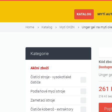
KATALOG
MYTÍ AU
Home
Katalog
Mytí OKEN
Unger gel na mytí ok
Kategorie
Kód zbo
Dostupn
Akční zboží
Unger ge
Čistící stroje - vysokotlaké
čističe
261 
Podlahové mycí stroje
216 Kč be
Zametací stroje
Popt
Čističe koberců - extraktory