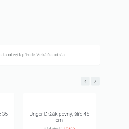
 citlivý k přírodě. Velká čisticí síla.
e 35
Unger Držák pevný, šíře 45
Unger D
cm