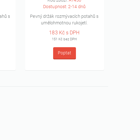
Kód zboží:
AT450
K
Dostupnost: 2-14 dnů
Dos
ahů s
Pevný držák rozmývacích potahů s
Pevný držá
umělohmotnou rukojetí.
uměl
183 Kč s DPH
151 Kč bez DPH
Poptat