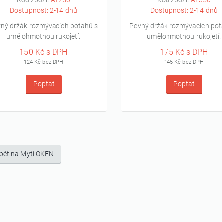
Kód zboží:
AT250
Kód zboží:
AT350
Dostupnost: 2-14 dnů
Dostupnost: 2-14 dnů
ný držák rozmývacích potahů s
Pevný držák rozmývacích pot
umělohmotnou rukojetí.
umělohmotnou rukojetí.
150 Kč s DPH
175 Kč s DPH
124 Kč bez DPH
145 Kč bez DPH
Poptat
Poptat
pět na Mytí OKEN