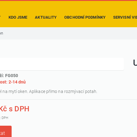
T
KDO JSME
AKTUALITY
OBCHODNÍ PODMÍNKY
SERVISNÍ VI
en
U
ží: FG050
ost: 2-14 dnů
l na mytí oken. Aplikace přímo na rozmývací potah.
Kč s DPH
z DPH
at