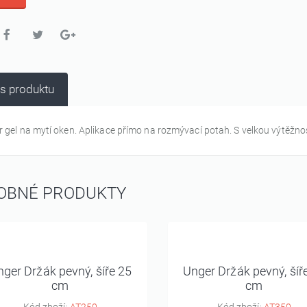
s produktu
 gel na mytí oken. Aplikace přímo na rozmývací potah. S velkou výtěžností a
OBNÉ PRODUKTY
ger Držák pevný, šíře 25
Unger Držák pevný, šíř
cm
cm