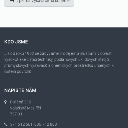
Zpět na Vysavače na koberce
KDO JSME
Již od roku 1992 se zabýváme prodejem a službami v oblasti
vysokotlaké čistící techniky, podlahových úklidových strojů,
průmyslových vysavačů a chemických prostředků určených k
čištění povrchů.
NAPIŠTE NÁM
Poličná 510
Valašské Meziříčí
757 01
571 612 561, 606 712 888