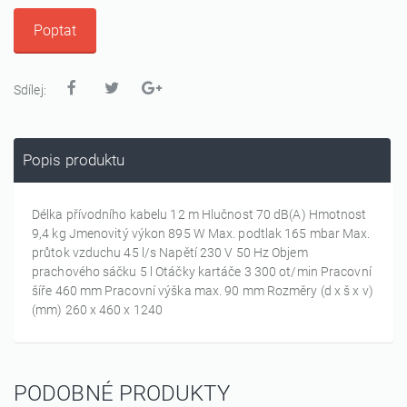
Poptat
Sdílej:
Popis produktu
Délka přívodního kabelu 12 m Hlučnost 70 dB(A) Hmotnost
9,4 kg Jmenovitý výkon 895 W Max. podtlak 165 mbar Max.
průtok vzduchu 45 l/s Napětí 230 V 50 Hz Objem
prachového sáčku 5 l Otáčky kartáče 3 300 ot/min Pracovní
šíře 460 mm Pracovní výška max. 90 mm Rozměry (d x š x v)
(mm) 260 x 460 x 1240
PODOBNÉ PRODUKTY