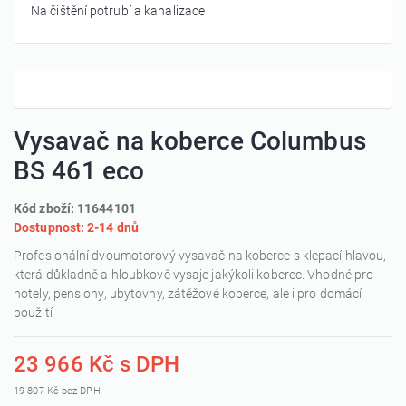
Na čištění potrubí a kanalizace
Vysavač na koberce Columbus
BS 461 eco
Kód zboží: 11644101
Dostupnost: 2-14 dnů
Profesionální dvoumotorový vysavač na koberce s klepací hlavou,
která důkladně a hloubkově vysaje jakýkoli koberec. Vhodné pro
hotely, pensiony, ubytovny, zátěžové koberce, ale i pro domácí
použití
23 966 Kč s DPH
19 807 Kč bez DPH