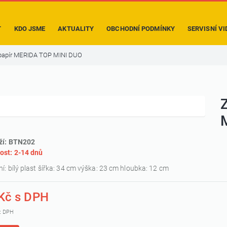
T
KDO JSME
AKTUALITY
OBCHODNÍ PODMÍNKY
SERVISNÍ VI
í papír MERIDA TOP MINI DUO
Z
ží: BTN202
ost: 2-14 dnů
í: bílý plast šířka: 34 cm výška: 23 cm hloubka: 12 cm
Kč s DPH
z DPH