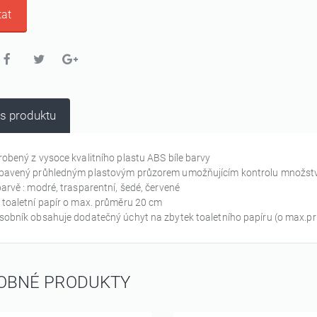
at
s produktu
robený z vysoce kvalitního plastu ABS bíle barvy
bavený průhledným plastovým průzorem umožňujícím kontrolu množství
barvě : modré, trasparentní, šedé, červené
 toaletní papír o max. průměru 20 cm
sobník obsahuje dodatečný úchyt na zbytek toaletního papíru (o max.
OBNÉ PRODUKTY