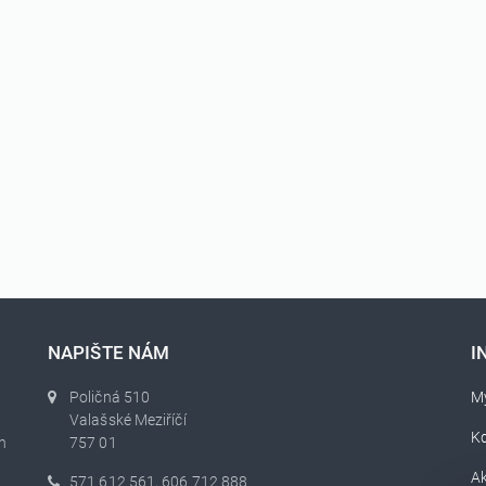
NAPIŠTE NÁM
I
Poličná 510
My
Valašské Meziříčí
K
h
757 01
Ak
571 612 561, 606 712 888