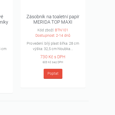
vé
Zásobník na toaletní papír
Zásobní
níky
MERIDA TOP MAXI
MIN
I
Kód zboží:
BTN101
Kó
Dostupnost: 2-14 dnů
Dos
Provedení: bílý plast šířka: 28 cm
Zásobník n
28 cm
výška: 32,5 cm hloubka...
TOP– vyr
.
730 Kč s DPH
603 Kč bez DPH
Poptat