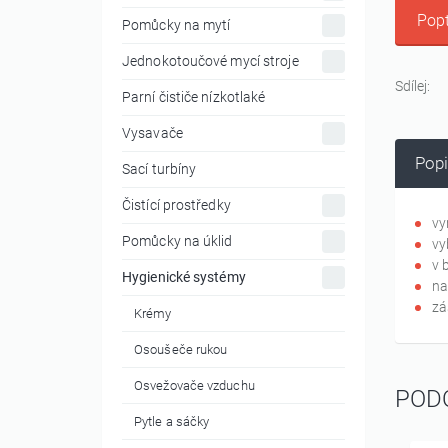
Popt
Pomůcky na mytí
Jednokotoučové mycí stroje
Sdílej:
Parní čističe nízkotlaké
Vysavače
Popi
Sací turbíny
Čistící prostředky
vy
Pomůcky na úklid
vy
v 
Hygienické systémy
na
zá
Krémy
Osoušeče rukou
Osvežovače vzduchu
POD
Pytle a sáčky