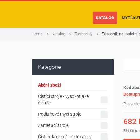
KATALOG
MYTÍ AU
Home
Katalog
Zásobníky
Zásobník na toaletn
Kategorie
Akční zboží
Kód zbo
Dostupn
Čistící stroje - vysokotlaké
čističe
Proveden
Podlahové mycí stroje
682 
Zametací stroje
564 Kč be
Čističe koberců - extraktory