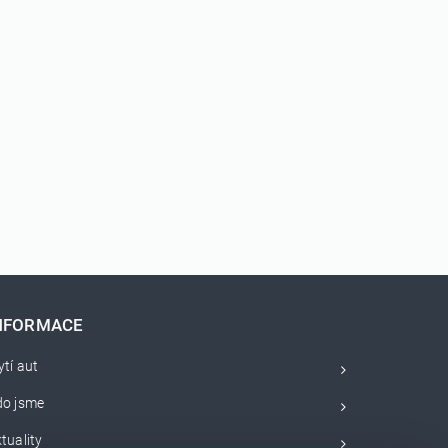
NFORMACE
tí aut
do jsme
tuality