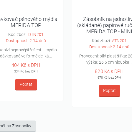
vkovač pěnového mýdla
Zásobník na jednotli
MERIDA TOP
(skládané) papírové ruč
MERIDA TOP - MIN
Kód zboží:
DTN201
Dostupnost: 2-14 dnů
Kód zboží:
ATN201
Dostupnost: 2-14 dnů
nabízí nejnovější řešení – mýdlo
dávkované ve formě deliká...
Provedení: bílý plast šířka: 
výška: 26,5 cm hloubka..
404 Kč s DPH
820 Kč s DPH
334 Kč bez DPH
678 Kč bez DPH
Poptat
Poptat
pět na Zásobníky