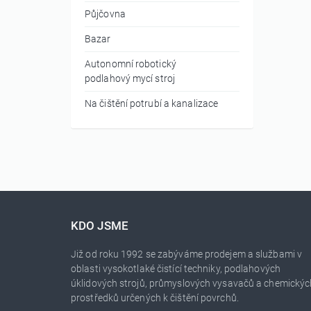
Půjčovna
Bazar
Autonomní robotický
podlahový mycí stroj
Na čištění potrubí a kanalizace
KDO JSME
Již od roku 1992 se zabýváme prodejem a službami v
oblasti vysokotlaké čistící techniky, podlahových
úklidových strojů, průmyslových vysavačů a chemickýc
prostředků určených k čištění povrchů.