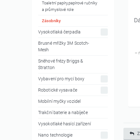
Toaletní papíry,papírové ručníky
a průmyslové role
Dá
Zásobníky
Vysokotlaká čerpadla
Brusné mřížky 3M Scotch-
Mesh
– 
Sněhové frézy Briggs &
Stratton
Vybavení pro mycí boxy
Robotické vysavače
Mobilní myčky vozidel
Trakční baterie a nabíječe
Vysokotlaké hasící zařízení
Z
Nano technologie