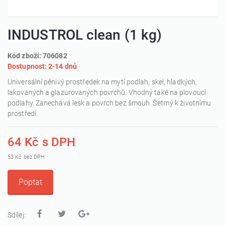
INDUSTROL clean (1 kg)
Kód zboží: 706082
Dostupnost: 2-14 dnů
Universální pěnivý prostředek na mytí podlah, skel, hladkých,
lakovaných a glazurovaných povrchů. Vhodný také na plovoucí
podlahy. Zanechává lesk a povrch bez šmouh. Šetrný k životnímu
prostředí.
64 Kč s DPH
53 Kč bez DPH
Poptat
Sdílej: