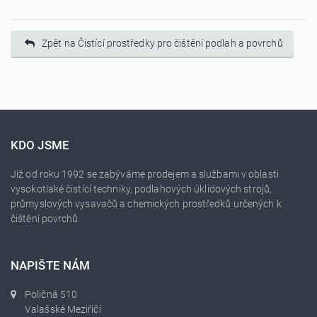
Zpět na Čistící prostředky pro čištění podlah a povrchů
KDO JSME
Již od roku 1992 se zabýváme prodejem a službami v oblasti
vysokotlaké čistící techniky, podlahových úklidových strojů,
průmyslových vysavačů a chemických prostředků určených k
čištění povrchů.
NAPIŠTE NÁM
Poličná 510
Valašské Meziříčí