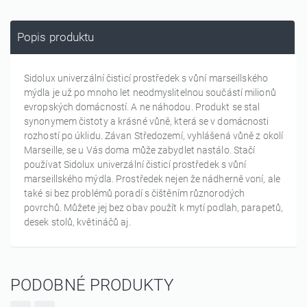
Popis produktu
Sidolux univerzální čisticí prostředek s vůní marseillského
mýdla je už po mnoho let neodmyslitelnou součástí milionů
evropských domácností. A ne náhodou. Produkt se stal
synonymem čistoty a krásné vůně, která se v domácnosti
rozhostí po úklidu. Závan Středozemí, vyhlášená vůně z okolí
Marseille, se u Vás doma může zabydlet nastálo. Stačí
používat Sidolux univerzální čisticí prostředek s vůní
marseillského mýdla. Prostředek nejen že nádherně voní, ale
také si bez problémů poradí s čištěním různorodých
povrchů. Můžete jej bez obav použít k mytí podlah, parapetů,
desek stolů, květináčů aj.
PODOBNÉ PRODUKTY