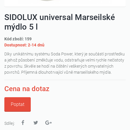
SIDOLUX universal Marseilské
mýdlo 5 l
Kód zboží: 159
Dostupnost: 2-14 dnů
Díky unikátnímu systému Soda Power, který je součástí prostředku
a jehož působení změkčuje vodu, odstraňuje velmi rychle nečistoty
z povrchu. Skvěle se hodí na čištění veškerých omyvatelných
povrchů. Příjemná dlouhotrvající vůně marseillského mýdla.
Cena na dotaz
Poptat
Sdílej: