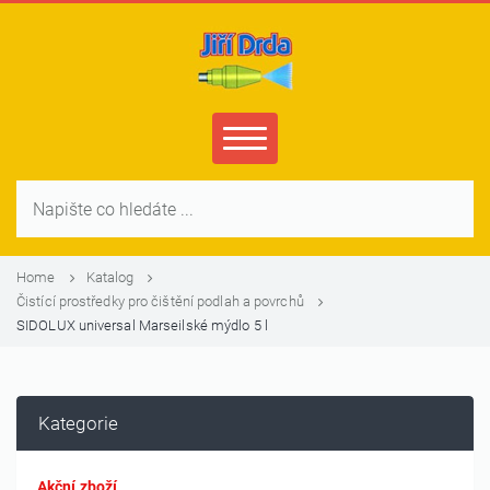
Home
Katalog
Čistící prostředky pro čištění podlah a povrchů
SIDOLUX universal Marseilské mýdlo 5 l
Kategorie
Akční zboží