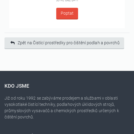
53 Kč bez DPH
Poptat
Zpět na Čistící prostředky pro čištění podlah a povrchů
KDO JSME
Již od roku 1992 se zabýváme prodejem a službami v oblasti
vysokotlaké čistící techniky, podlahových úklidových strojů,
průmyslových vysavačů a chemických prostředků určených k
čištění povrchů.