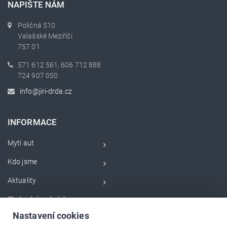
NAPIŠTE NÁM
Poličná 510
Valašské Meziříčí
757 01
571 612 561, 606 712 888
724 907 050
info@jiri-drda.cz
INFORMACE
Mytí aut
Kdo jsme
Aktuality
Obchodní podmínky
Nastavení cookies
Servisní videa