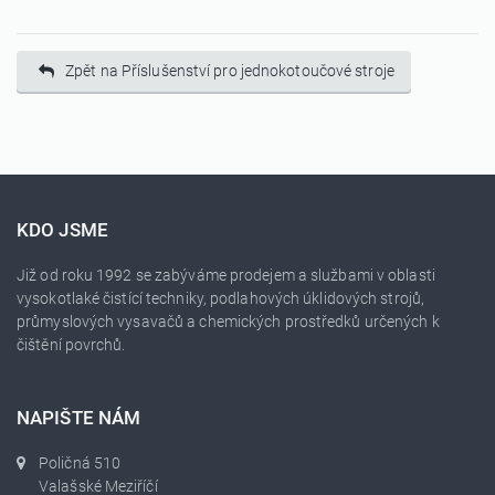
Zpět na Příslušenství pro jednokotoučové stroje
KDO JSME
Již od roku 1992 se zabýváme prodejem a službami v oblasti
vysokotlaké čistící techniky, podlahových úklidových strojů,
průmyslových vysavačů a chemických prostředků určených k
čištění povrchů.
NAPIŠTE NÁM
Poličná 510
Valašské Meziříčí