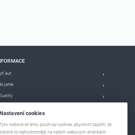
NFORMACE
tí aut
do jsme
tuality
bchodní podmínky
Nastavení cookies
rvisní videa
Tyto webové stránky používají cookies, abychom zajistili, že
lerie
získáte to nejhodnotnější na našich webových stránkách.