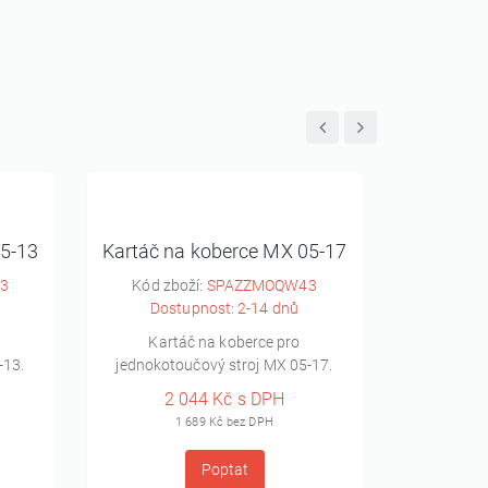
05-13
Kartáč na koberce MX 05-17
Unaše
3
Kód zboží:
SPAZZMOQW43
Kód 
Dostupnost: 2-14 dnů
Dos
Kartáč na koberce pro
Unašeč pa
-13.
jednokotoučový stroj MX 05-17.
s
2 044 Kč s DPH
2
1 689 Kč bez DPH
Poptat