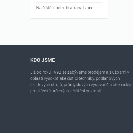
Na čištění potrubí a kanalizace
KDO JSME
Již od roku 1992 se zabýváme prodejem a službami v
oblasti vysokotlaké čistící techniky, podlahových
úklidových strojů, průmyslových vysavačů a chemickýc
prostředků určených k čištění povrchů.