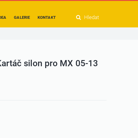
Hledat
DEA
GALERIE
KONTAKT
artáč silon pro MX 05-13