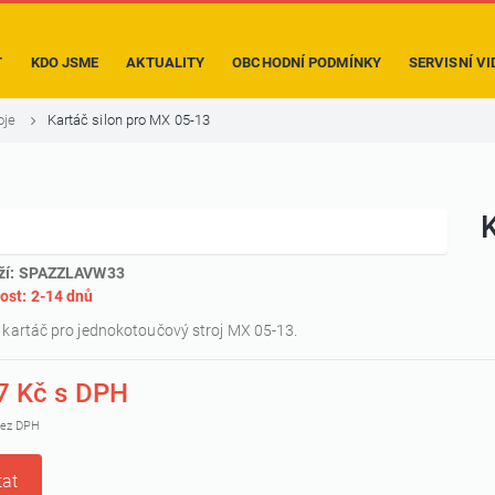
T
KDO JSME
AKTUALITY
OBCHODNÍ PODMÍNKY
SERVISNÍ VI
oje
Kartáč silon pro MX 05-13
K
ží: SPAZZLAVW33
ost: 2-14 dnů
 kartáč pro jednokotoučový stroj MX 05-13.
7 Kč s DPH
bez DPH
at