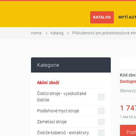
KATALOG
MYTÍ AU
Home
Katalog
Příslušenství pro jednokotoučové str
Kategorie
Kód zbo
Dostupn
Akční zboží
Silonový
Čistící stroje - vysokotlaké
čističe
1 74
Podlahové mycí stroje
1 444 Kč 
Zametací stroje
Popt
Čističe koberců - extraktory