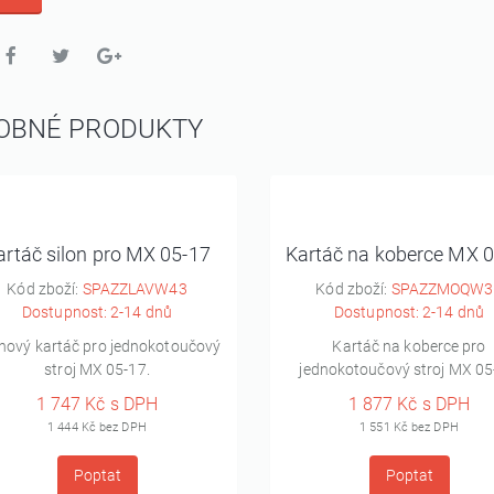
OBNÉ PRODUKTY
artáč silon pro MX 05-17
Kartáč na koberce MX 
Kód zboží:
SPAZZLAVW43
Kód zboží:
SPAZZMOQW3
Dostupnost: 2-14 dnů
Dostupnost: 2-14 dnů
onový kartáč pro jednokotoučový
Kartáč na koberce pro
stroj MX 05-17.
jednokotoučový stroj MX 05
1 747 Kč s DPH
1 877 Kč s DPH
1 444 Kč bez DPH
1 551 Kč bez DPH
Poptat
Poptat