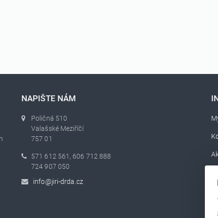
NAPIŠTE NÁM
I
Poličná 510
My
Valašské Meziříčí
K
h
757 01
Ak
571 612 561, 606 712 888
724 907 050
O
info@jiri-drda.cz
Se
Ga