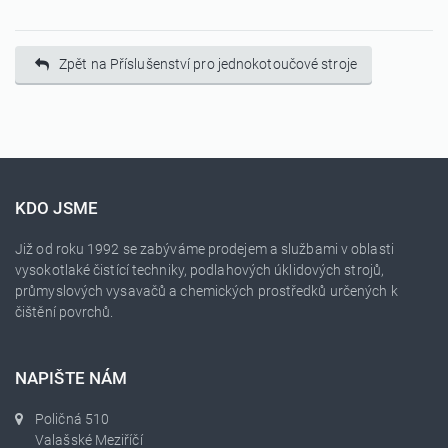
Zpět na Příslušenství pro jednokotoučové stroje
KDO JSME
Již od roku 1992 se zabýváme prodejem a službami v oblasti
vysokotlaké čistící techniky, podlahových úklidových strojů,
průmyslových vysavačů a chemických prostředků určených k
čištění povrchů.
NAPIŠTE NÁM
Poličná 510
Valašské Meziříčí